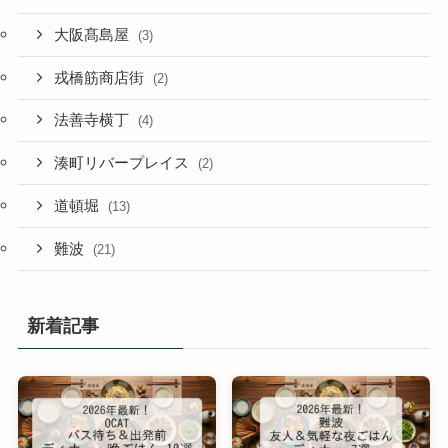
大阪髙島屋
(3)
戎橋筋商店街
(2)
法善寺横丁
(4)
湊町リバープレイス
(2)
道頓堀
(13)
難波
(21)
新着記事