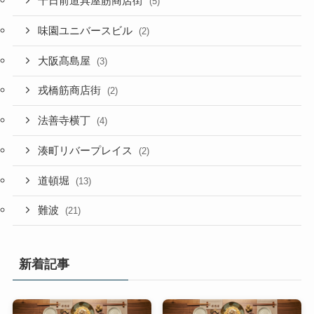
千日前道具屋筋商店街
(5)
味園ユニバースビル
(2)
大阪髙島屋
(3)
戎橋筋商店街
(2)
法善寺横丁
(4)
湊町リバープレイス
(2)
道頓堀
(13)
難波
(21)
新着記事