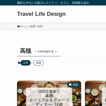
梅田を中心に大阪のレストラン、カフェ、居酒屋を紹介
Travel Life Design
ホーム
北摂
高槻
高槻
– category –
北摂
高槻
高槻