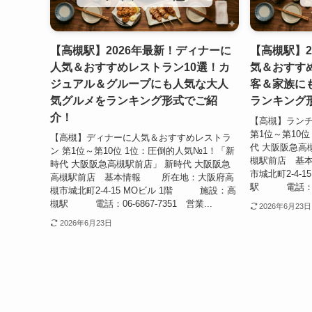
【高槻駅】2026年最新！ディナーに
【高槻駅】2
人気＆おすすめレストラン10選！カ
気＆おすす
ジュアル＆グループにも人気な大人
客＆家族に
気グルメをランキング形式でご紹
ランキング
介！
【高槻】ラン
第1位～第10
【高槻】ディナーに人気＆おすすめレストラ
代 大阪阪急高
ン 第1位～第10位 1位：圧倒的人気№1！「新
槻駅前店 基
時代 大阪阪急高槻駅前店」 新時代 大阪阪急
市城北町2-4-
高槻駅前店 基本情報 所在地：大阪府高
駅 電話：06-6
槻市城北町2-4-15 MOビル 1階 施設：高
槻駅 電話：06-6867-7351 営業...
2026年6月23日
2026年6月23日