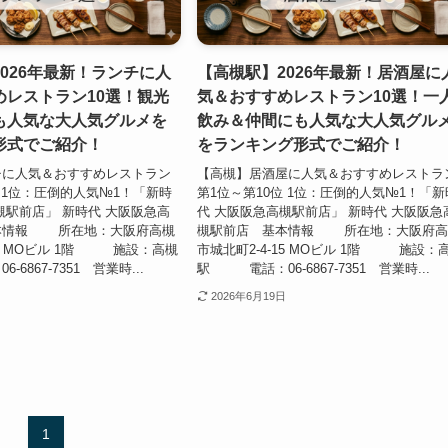
026年最新！ランチに人
【高槻駅】2026年最新！居酒屋に
めレストラン10選！観光
気＆おすすめレストラン10選！一
も人気な大人気グルメを
飲み＆仲間にも人気な大人気グル
形式でご紹介！
をランキング形式でご紹介！
チに人気＆おすすめレストラン
【高槻】居酒屋に人気＆おすすめレストラ
位 1位：圧倒的人気№1！「新時
第1位～第10位 1位：圧倒的人気№1！「新
槻駅前店」 新時代 大阪阪急高
代 大阪阪急高槻駅前店」 新時代 大阪阪急
本情報 所在地：大阪府高槻
槻駅前店 基本情報 所在地：大阪府高
15 MOビル 1階 施設：高槻
市城北町2-4-15 MOビル 1階 施設：
867-7351 営業時...
駅 電話：06-6867-7351 営業時...
2026年6月19日
1