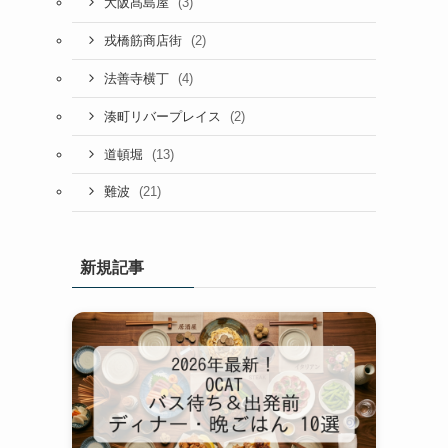
(3)
大阪髙島屋
(2)
戎橋筋商店街
(4)
法善寺横丁
(2)
湊町リバープレイス
(13)
道頓堀
(21)
難波
新規記事