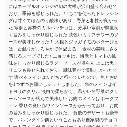
にはネーブルオレンジや旬の大根が沢山盛り合わせて
おり、季節を感じられた。 いちごを使ったドレッシン
グは甘くてほんのり酸味があり、野菜と相性が良かっ
た 寒鰤と赤株のカルパッチョは、分厚い寒鰤が鮮度良
く旨みをしっかり感じられた 茶色いカリフラワーのソ
ースが美味しかった！ 大根とジャガイモのポタージュ
は、舌触りがまろやかで体温まる。 素材の美味しさを
感じるスープでした♪ ニョッキは、海老とトマトの風
味をしっかり感じるラグーソースが堪らん 上には黒ト
リュフも乗せられており、風味豊かで美味しかったで
す 選べるメインは友だちと行っていたので、魚とお肉
を1つずつお願いしシェアしました。 魚のメインはイ
トヨリのグリル 淡白で柔らかく、温かい冬野菜のクリ
ームソースが絡んで美味しい お肉のメインはポークフ
ィレ 香りの良い赤ワインソースがかかっており、お肉
の旨みをしっかり感じられた。 食後のデザートも豪華
で、バレンタイン前ということもあり自家製のチョコ
レートアイスが ラズベリーソースとの相性がすごく良