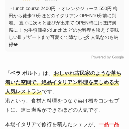
・lunch course 2400円 ・オレンジジュース 550円 梅
田から徒歩10分ほどのイタリアン OPEN10分前に到
着。 直ぐに次々と並びが出来て OPEN時にはほぽ満
席に！ お手頃価格のlunchは どのお料理も映えて美味
しい!!! デザートまで可愛くて隙なし·͜·ᰔᩚ 人気なのも納
得❤️
Powered by Google
「
ベラ ポルト
」は、
おしゃれ古民家のような落ち
着いた空間で、絶品イタリアン料理を楽しめる大
人気レストラン
です。
港という、食材と料理をつなぐ架け橋をコンセプ
トに、連日満席ができるほどの人気です。
本場イタリアで修行を積んだシェフが、
一品一品