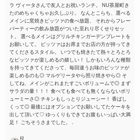
ラ ヴィータさんで友人とお祝いランチ。 NU茶屋町き
たのめちゃくちゃお久しぶり。 なんとこらち、選べる
メインに窯焼きピッツァの食べ放題、 それからフレー
バーティーの飲み放題がついた至れり尽くせりセッ
ト。 選べるメインはグリルチキンガーデンプレートを
お願いして。 ピッツァはお席までお店の方が持ってき
てくださるスタイル。 いつでも焼きたて熱々とろとろ
なピッツァが楽しめるの嬉しい！ しかもいろんな種類
を持ってきてくださって、毎回違うお味のピッツァが
楽しめるのも◎ マルゲリータやら照り焼きやら◎ そ
してね、メインがこれまたすごいボリュームで◎ まず
サラダの量！！！ 食べても食べても無くならないボリ
ューミーさ◎ チキンもしっとりジューシー！ 香ばし
くって◎ 最後にはオプションでお願いしてたケーキを
出して頂いて♡ ゆっくりもできてお腹もいっぱい大満
足！ ごちそうさまでした。 .
り