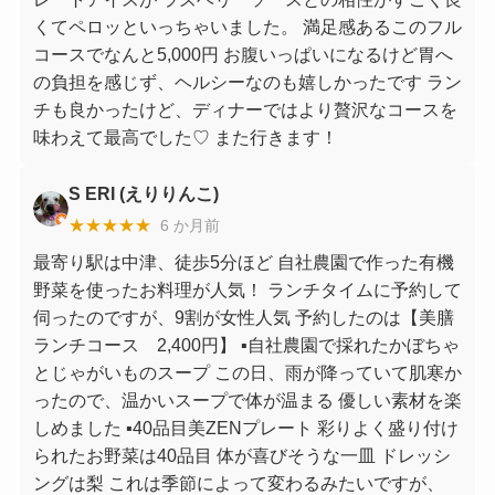
くてペロッといっちゃいました。 満足感あるこのフル
コースでなんと5,000円 お腹いっぱいになるけど胃へ
の負担を感じず、ヘルシーなのも嬉しかったです ラン
チも良かったけど、ディナーではより贅沢なコースを
味わえて最高でした♡ また行きます！
S ERI (えりりんこ)
★★★★★
6 か月前
最寄り駅は中津、徒歩5分ほど 自社農園で作った有機
野菜を使ったお料理が人気！ ランチタイムに予約して
伺ったのですが、9割が女性人気 予約したのは【美膳
ランチコース 2,400円】 ▪︎自社農園で採れたかぼちゃ
とじゃがいものスープ この日、雨が降っていて肌寒か
ったので、温かいスープで体が温まる 優しい素材を楽
しめました ▪︎40品目美ZENプレート 彩りよく盛り付け
られたお野菜は40品目 体が喜びそうな一皿 ドレッシ
ングは梨 これは季節によって変わるみたいですが、