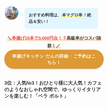
おすすめ料理は、
本マグロ串
！絶
品＆安い！
＼
串揚げ15本で3,000円台！？
高級串がコスパ抜
群！／
串揚げキッチン だんの詳細・ご予約はこ
ちら！
3位：人気№3！おひとり様に大人気！カフェ
のようなおしゃれ空間で、ゆっくりイタリア
ンを楽しむ！「
ベラ ポルト
」