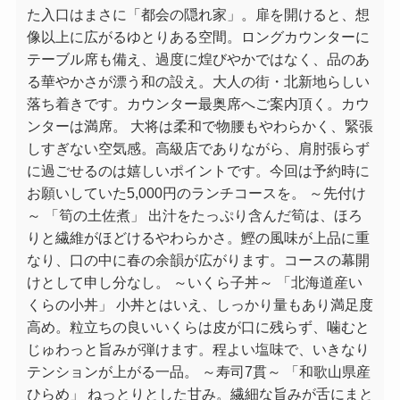
た入口はまさに「都会の隠れ家」。扉を開けると、想
像以上に広がるゆとりある空間。ロングカウンターに
テーブル席も備え、過度に煌びやかではなく、品のあ
る華やかさが漂う和の設え。大人の街・北新地らしい
落ち着きです。カウンター最奥席へご案内頂く。カウ
ンターは満席。 大将は柔和で物腰もやわらかく、緊張
しすぎない空気感。高級店でありながら、肩肘張らず
に過ごせるのは嬉しいポイントです。今回は予約時に
お願いしていた5,000円のランチコースを。 ～先付け
～ 「筍の土佐煮」 出汁をたっぷり含んだ筍は、ほろ
りと繊維がほどけるやわらかさ。鰹の風味が上品に重
なり、口の中に春の余韻が広がります。コースの幕開
けとして申し分なし。 ～いくら子丼～ 「北海道産い
くらの小丼」 小丼とはいえ、しっかり量もあり満足度
高め。粒立ちの良いいくらは皮が口に残らず、噛むと
じゅわっと旨みが弾けます。程よい塩味で、いきなり
テンションが上がる一品。 ～寿司7貫～ 「和歌山県産
ひらめ」 ねっとりとした甘み。繊細な旨みが舌にまと