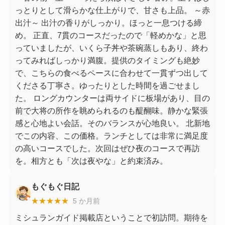
っとりとして滑らかな仕上がりで、甘さも上品。 ～赤
出汁～ 出汁の香りがしっかり。ほっと一息つける締
め。 正直、7貫のコースだったので「軽めかな」と思
っていましたが、いくら子丼や茶碗蒸しもあり、終わ
ってみればしっかり満腹。提供のタイミングも絶妙
で、こちらの食べるペースに合わせて一貫ずつ出して
くださる丁寧さ。ゆったりとした時間を過ごせまし
た。 ロングカウンターは両サイドに板場があり、目の
前で大将の所作を眺められるのも醍醐味。静かな緊張
感と心地よい会話。そのバランスが心地良い。 北新地
でこの内容、この価格。ランチとしては非常に満足度
の高いコースでした。次回はぜひ夜のコースで再訪
を。相方とも「次は夜やな」と約束済み。
もぐもぐ日記
★★★★★
5 か月前
ミシュランガイド掲載店ということで初訪問。期待を