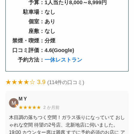
予算：1人当たり8,000～8,999円
駐車場：なし
個室：あり
座敷：なし
禁煙・喫煙：分煙
口コミ評価：4.6(Google)
予約方法：
一休レストラン
★★★★☆ 3.9
(114件の口コミ)
M Y
★★★★★
2 か月前
木目調の落ちつく空間！ガラス張りになっていて おし
ゃれな空間 待望の2号店、北新地店に伺いました。
19:00 カウンター席は満席 すでに予約必須のお店に ア