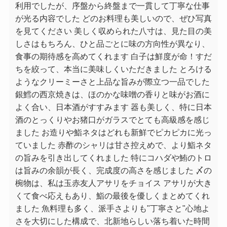
利用でしたが、序盤から終盤まで一貫して丁寧な仕事
が光る内容でした どのお料理も美しいので、ぜひ写真
を見てください 美しく収められた八寸は、見た目の美
しさはもちろん、ひと品ごとに味の方向性が異なり、
食事の期待感を高めてくれます 白子は鮮度が命！すだ
ちを絞って、本当に美味しくいただきました とろける
ようなクリーミーさと上品な旨みが際立つ一品でした
銀鱈の西京焼きは、ほのかな味噌の香りと味がお酒に
よく合い、日本酒がすすみます 器も美しく、特に日本
酒のとっくりやお猪口がガラスでとても高級感を感じ
ました お造りや鮨ネタはどれも新鮮でピカピカに光っ
ていました 赤酢のシャリは甘さ控えめで、より鮨ネタ
の旨みを引き出してくれました 特にコハダや鮪のトロ
は旨みの余韻が長く、完成度の高さを感じました 〆の
椀物は、私は玉赤友人アサリをチョイス アサリが大き
くて食べ応えもあり、鮨の最後を優しくまとめてくれ
ました 魚料理も多く、派手さよりも"丁寧さと"心地よ
さを大切にした構成で、北新地らしい落ち着いた時間