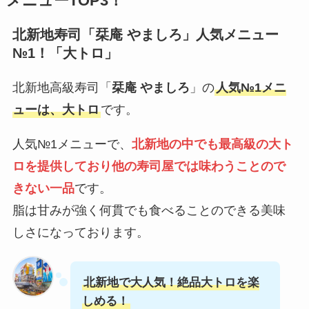
メニューTOP3！
北新地寿司
「栞庵 やましろ」
人気メニュー
№1！「大トロ」
北新地高級寿司「
栞庵 やましろ
」の
人気№1メニ
ューは、大トロ
です。
人気№1メニューで、
北新地の中でも最高級の大ト
ロを提供しており他の寿司屋では味わうことので
きない一品
です。
脂は甘みが強く何貫でも食べることのできる美味
しさになっております。
北新地で大人気！絶品大トロを楽
しめる！