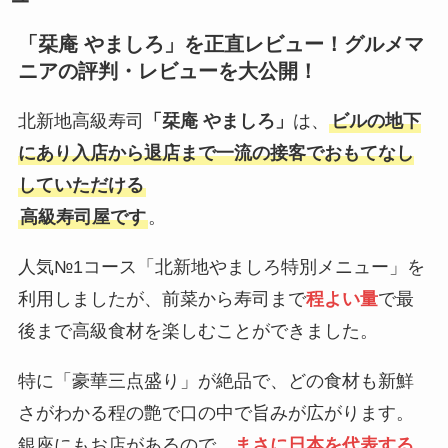
「
栞庵 やましろ
」を正直レビュー！グルメマ
ニアの評判・レビューを大公開！
北新地高級寿司
「栞庵 やましろ」
は、
ビルの地下
にあり入店から退店まで一流の接客でおもてなし
していただける
高級寿司屋です
。
人気№1コース「北新地やましろ特別メニュー」を
利用しましたが、前菜から寿司まで
程よい量
で最
後まで高級食材を楽しむことができました。
特に「豪華三点盛り」が絶品で、どの食材も新鮮
さがわかる程の艶で口の中で旨みが広がります。
銀座にもお店があるので、
まさに日本を代表する