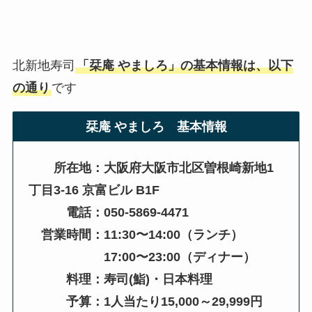
北新地寿司
「
栞庵 やましろ
」の基本情報は、以下
の通り
です
栞庵 やましろ 基本情報
所在地：大阪府大阪市北区曽根崎新地1
丁目3-16 京富ビル B1F
電話：
050-5869-4471
営業時間：11:30〜14:00（ランチ）
17:00〜23:00（ディナー）
料理：
寿司(鮨)
・日本料理
予算：1人当たり15,000～29,999円