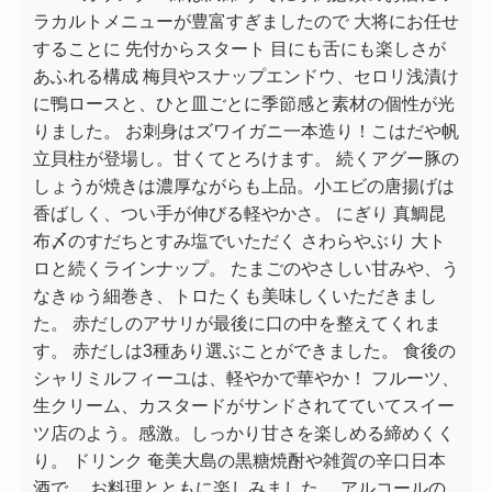
ラカルトメニューが豊富すぎましたので 大将にお任せ
することに 先付からスタート 目にも舌にも楽しさが
あふれる構成 梅貝やスナップエンドウ、セロリ浅漬け
に鴨ロースと、ひと皿ごとに季節感と素材の個性が光
りました。 お刺身はズワイガニ一本造り！こはだや帆
立貝柱が登場し。甘くてとろけます。 続くアグー豚の
しょうが焼きは濃厚ながらも上品。小エビの唐揚げは
香ばしく、つい手が伸びる軽やかさ。 にぎり 真鯛昆
布〆のすだちとすみ塩でいただく さわらやぶり 大ト
ロと続くラインナップ。 たまごのやさしい甘みや、う
なきゅう細巻き、トロたくも美味しくいただきまし
た。 赤だしのアサリが最後に口の中を整えてくれま
す。 赤だしは3種あり選ぶことができました。 食後の
シャリミルフィーユは、軽やかで華やか！ フルーツ、
生クリーム、カスタードがサンドされてていてスイー
ツ店のよう。感激。しっかり甘さを楽しめる締めくく
り。 ドリンク 奄美大島の黒糖焼酎や雑賀の辛口日本
酒で、 お料理とともに楽しみました。 アルコールの