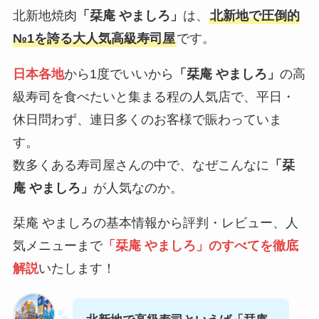
北新地焼肉
「栞庵 やましろ」
は、
北新地で圧倒的
№1を誇る大人気高級寿司屋
です。
日本各地
から1度でいいから
「栞庵 やましろ」
の高
級寿司を食べたいと集まる程の人気店で、平日・
休日問わず、連日多くのお客様で賑わっていま
す。
数多くある寿司屋さんの中で、なぜこんなに
「栞
庵 やましろ」
が人気なのか。
栞庵 やましろの基本情報から評判・レビュー、人
気メニューまで
「栞庵 やましろ」のすべてを徹底
解説
いたします！