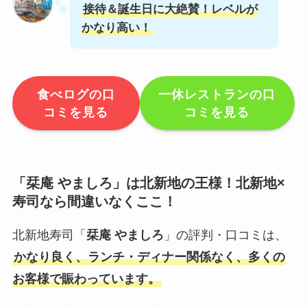
接待＆誕生日に大絶賛！レベルが
かなり高い！
食べログの口
一休レストランの口
コミを見る
コミを見る
「
栞庵 やましろ
」は北新地の王様！北新地×
寿司なら間違いなくここ！
北新地寿司「
栞庵 やましろ
」の評判・口コミは、
かなり良く、ランチ・ディナー関係なく、多くの
お客様で賑わっています。