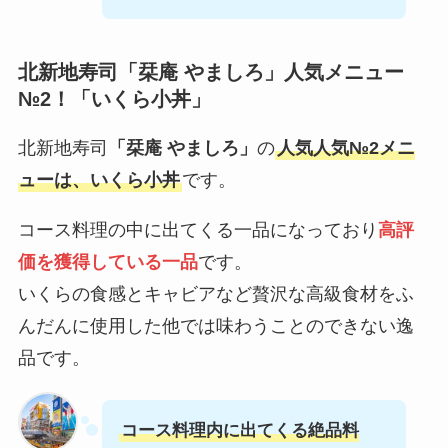
北新地寿司
「栞庵 やましろ」
人気メニュー
№2！「いくら小丼」
北新地寿司
「栞庵 やましろ」
の
人気人気№2メニ
ューは、いくら小丼
です。
コース料理の中に出てくる一品になっており
高評
価を獲得している一品
です。
いくらの食感とキャビアなど贅沢な高級食材をふ
んだんに使用した他では味わうことのできない逸
品です。
コース料理内に出てくる絶品料