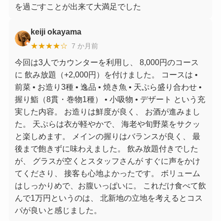
を過ごすことが出来て大満足でした
keiji okayama
★★★★☆
7 か月前
今回は3人でカウンターを利用し、 8,000円のコース
に 飲み放題（+2,000円）を付けました。 コースは •
前菜 • お造り3種 • 逸品 • 焼き魚 • 天ぷら盛り合わせ •
握り鮨（8貫・巻物1種） • 小吸物 • デザート という充
実した内容。 お造りは鮮度が良く、 お酒が進みまし
た。 天ぷらは衣が軽やかで、 海老や旬野菜をサクッ
と楽しめます。 メインの握りはバランスが良く、 最
後まで飽きずに味わえました。 飲み放題付きでした
が、 グラスが空くとスタッフさんが すぐに声をかけ
てくださり、 接客も心地よかったです。 ボリューム
はしっかりめで、お腹いっぱいに。 これだけ食べて飲
んで1万円というのは、 北新地の立地を考えるとコス
パが良いと感じました。