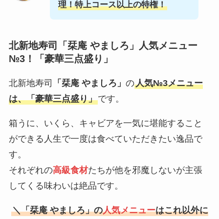
理！特上コース以上の特権！
北新地寿司
「栞庵 やましろ」
人気メニュー
№3！「豪華三点盛り」
北新地寿司
「栞庵 やましろ」
の
人気№3メニュー
は、「豪華三点盛り」
です。
箱うに、いくら、キャビアを一気に堪能すること
ができる人生で一度は食べていただきたい逸品で
す。
それぞれの
高級食材
たちが他を邪魔しないが主張
してくる味わいは絶品です。
＼
「栞庵 やましろ」
の
人気メニュー
はこれ以外に