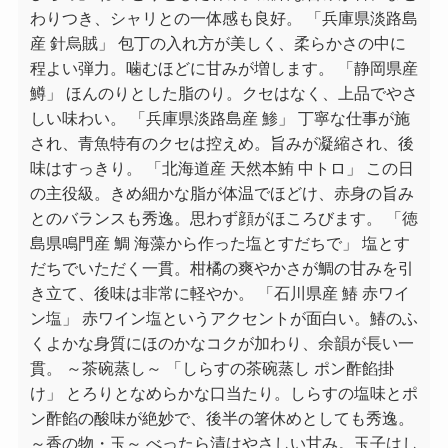
わりつき、シャリとの一体感も良好。 「兵庫県淡路島
産 針烏賊」 包丁の入れ方が美しく、柔らかさの中に
程よい弾力。噛むほどに甘みが増します。 「静岡県産
鱒」 ほんのりとした脂のり。クセはなく、上品でやさ
しい味わい。 「兵庫県淡路島産 鯵」 丁寧な仕事が施
され、青魚特有のクセは控えめ。旨みが凝縮され、後
味はすっきり。 「北海道産 天然本鮪 中トロ」 この日
の主役級。きめ細かな脂が体温でほどけ、赤身の旨み
とのバランスも秀逸。思わず顔がほころびます。 「徳
島県鳴門産 鯛 海藻から作った塩とすだちで」 塩とす
だちでいただく一貫。柑橘の爽やかさが鯛の甘みを引
き立て、後味は非常に軽やか。 「石川県産 鰆 赤ワイ
ン塩」 赤ワイン塩というアクセントが面白い。鰆のふ
くよかな身質にほのかなコクが加わり、余韻が長い一
貫。 ～茶碗蒸し～ 「しらすの茶碗蒸し ポン酢餡掛
け」 とろりとなめらかな口当たり。しらすの塩味とポ
ン酢餡の酸味が絶妙で、後半の箸休めとしても秀逸。
～香の物・玉～ べったら漬はやさしい甘み。玉子はし