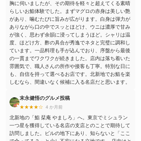
胸に伺いましたが、その期待を軽々と超えてくる素晴
らしいお鮨体験でした。まずマグロの赤身は美しい艶
があり、噛むたびに旨みが広がります。白身は弾力が
ありながら口の中でスッとほどけ、ウニは濃厚で甘み
が強く、思わず余韻に浸ってしまうほど。シャリは温
度、ほどけ方、酢の具合が秀逸でネタと完璧に調和し
ています。一品料理も手が込んでおり、序盤から最後
の一貫までワクワクが続きました。店内は落ち着いた
雰囲気で、職人さんの所作や接客も丁寧。特別な日に
も、自信を持って選べるお店です。北新地でお鮨を楽
しむなら、間違いなく候補に入る名店だと思います。
末永健悟のグルメ投稿
★★★★☆
4 か月前
北新地の「鮨 栞庵 やましろ」へ。東京でミシュラン
一つ星を獲得している名店の支店とのことで期待して
訪問しました。ビルの地下にあり、知らないと「ここ