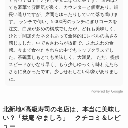
で合ってる？」と少し不安になる立地です。 店内はと
ても豪華で雰囲気が良く、カウンターと個室あり。細
長い造りですが、席間もゆったりしていて落ち着けま
す。 ランチで伺い、5,000円のランチにぎりコースを
注文。白身が多めの構成でしたが、どれも美味しく、
ひと手間加えたネタもあって全体的にレベルの高さを
感じました。中でもさわらが抜群で、ふわふわの食
感。今まで食べたさわらの中でもトップクラスでし
た。茶碗蒸しもとても美味しく、大満足。 ただ、提供
スピードがかなり早く、もう少しゆっくり味わえたら
さらに良かったです。少しせわしない印象がありまし
た。
Powered by Google
北新地×高級寿司の名店は、本当に美味し
い？「
栞庵 やましろ
」 クチコミ＆レビ
ュー