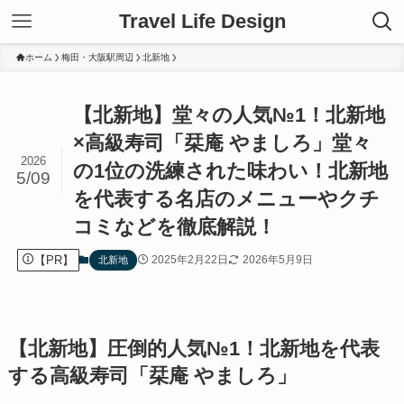
Travel Life Design
ホーム
梅田・大阪駅周辺
北新地
【北新地】堂々の人気№1！北新地
×高級寿司「栞庵 やましろ」堂々
2026
の1位の洗練された味わい！北新地
5/09
を代表する名店のメニューやクチ
コミなどを徹底解説！
【PR】
2025年2月22日
2026年5月9日
北新地
【北新地】圧倒的人気№1！北新地を代表
する高級寿司「栞庵 やましろ」