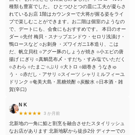
種類も豊富でした。 ひとつひとつの皿に工夫が凝らさ
れているお店 1階はカウンターで大将が握る姿をライ
ブで楽しむことができます。お二階は個室のようなの
で、デートにも、会食にもおすすめです。 本日のオー
ダー ○先付 梅貝・スナップエンドウ・セロリ浅漬け・
鴨ロースなど ○お刺身 ・ズワイガニ1本造り、こは
だ、帆立貝柱 ○アグー豚のしょうが焼き ○小エビの唐
揚げ にぎり ○真鯛昆布〆・すだち・すみ塩でいただく
○さわら ○たまご ○ぶり ○大トロ ○細巻き うなきゅ
う・ ○赤だし・アサリ ○スイーツ シャリミルフィーユ
ドリンク ○奄美大島・黒糖焼酎 ○炭酸水 ○日本酒・雑
賀(辛口)
N K
★★★★★
3 か月前
北新地の一角に鮨と割烹を融合させたスタイリッシュ
なお店があります 北新地駅から徒歩2分 ディナーでの