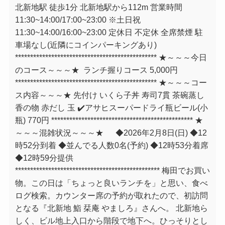
北新地駅 徒歩1分 北新地駅から112m 営業時間
11:30~14:00/17:00~23:00 ※土日祝
11:30~14:00/16:00~23:00 定休日 不定休 全席禁煙 駐
車場なし(近隣にコインパーキングあり)
⁡*********************************************** ★～～～今日
のコース～～～⁡★⁡ ⁡ ランチ握りコース 5,000円
*********************************************** ★～～～コー
ス内容～～～⁡★⁡ 先付け いくら子丼 寿司7貫 茶碗蒸し
香の物 赤だし 玉 ✔️アサヒスーパードライ瓶ビール(小
瓶) 770円 ***********************************************⁡⁡ ★
～～～混雑状況～～～★⁡ ⁡ ⁡ ◆2026年2月8日(日) ◆12
時52分到着 ◆並んでる人数0名(予約) ◆12時53分着席
◆12時59分提供 ⁡⁡
⁡⁡************************************************ 梅田でお買い
物。この日は「ちょっと良いランチを」と思い、食べ
ログ検索。カウンター席の予約が取れたので、初訪問
となる『北新地 鮨 栞庵 やましろ』さんへ。 北新地ら
しく、ビル地上入口から階段で地下へ。ひっそりとし