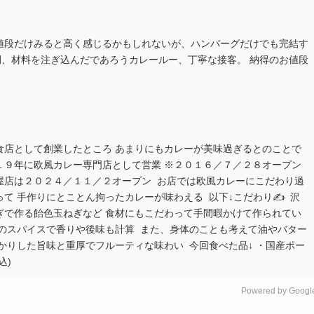
、値段だけみると高く感じるかもしれないが、ハンバーグだけでも完結す
、材料を注ぎ込んだであろうカレールー、丁寧な接客。 納得のお値段
食店として創業したところ あまりにもカレーが美味過ぎるとのことで
９年に欧風カレー専門店として営業 ※２０１６／７／２８オープン ⁡
店は２０２４／１１／２オープン ⁡ お店では欧風カレーにこだわり過
手作りにとことん拘ったカレーが味わえる ⁡ 以下↓こだわり✍️ ⁡ 沢
ぎで作る飴色玉ねぎなど 食材にもこだわって手間暇かけて作られてい
のスパイスで香りや後味も計算 ⁡ また、身体のことも考えて油やバター
りした旨味と重厚でフルーティな味わい ⁡ 今回食べた品↓ ・国産ポー
込)
Powered by Googl