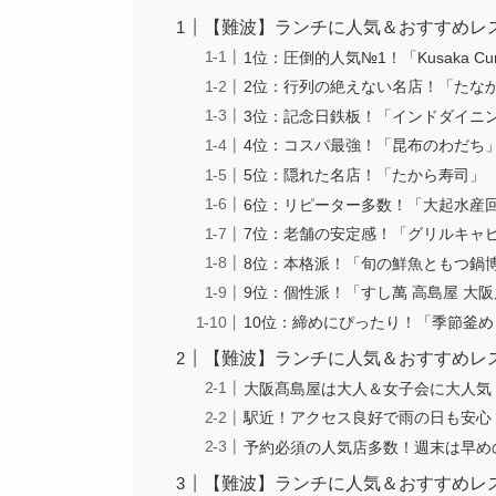
【難波】ランチに人気＆おすすめレス
1位：圧倒的人気№1！「Kusaka Cu
2位：行列の絶えない名店！「たなか
3位：記念日鉄板！「インドダイニング
4位：コスパ最強！「昆布のわだち
5位：隠れた名店！「たから寿司」
6位：リピーター多数！「大起水産
7位：老舗の安定感！「グリルキャ
8位：本格派！「旬の鮮魚ともつ鍋
9位：個性派！「すし萬 高島屋 大
10位：締めにぴったり！「季節釜め
【難波】ランチに人気＆おすすめレ
大阪髙島屋は大人＆女子会に大人気
駅近！アクセス良好で雨の日も安心
予約必須の人気店多数！週末は早め
【難波】ランチに人気＆おすすめレ