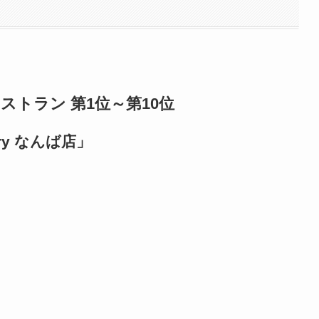
トラン 第1位～第10位
rry なんば店
」