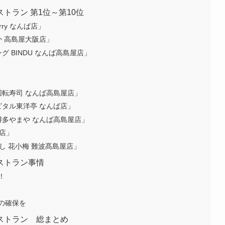
トラン 第1位～第10位
rry なんば店」
 高島屋大阪店」
 BINDU なんば高島屋店」
」
回転寿司 なんば高島屋店」
ピタル東洋亭 なんば店」
博多やまや なんば高島屋店」
阪店」
し 花小梅 難波髙島屋店」
ストラン事情
！
の確保を
ストラン 総まとめ