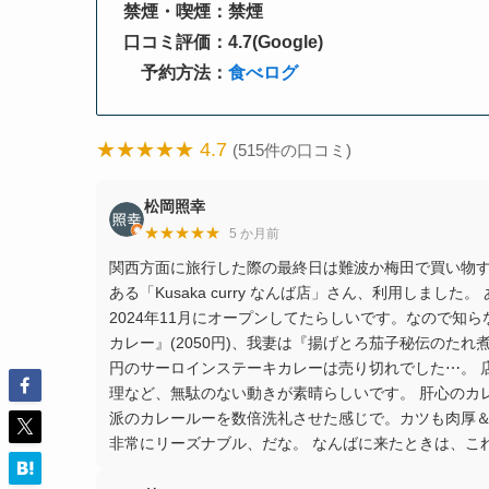
禁煙・喫煙：禁煙
口コミ評価：4.7(Google)
予約方法：
食べログ
★★★★★ 4.7
(515件の口コミ)
松岡照幸
★★★★★
5 か月前
関西方面に旅行した際の最終日は難波か梅田で買い物す
ある「Kusaka curry なんば店」さん、利用しま
2024年11月にオープンしてたらしいです。なので知
カレー』(2050円)、我妻は『揚げとろ茄子秘伝のたれ煮カレ
円のサーロインステーキカレーは売り切れでした⋯。 
理など、無駄のない動きが素晴らしいです。 肝心のカ
派のカレールーを数倍洗礼させた感じで。カツも肉厚＆
非常にリーズナブル、だな。 なんばに来たときは、こ