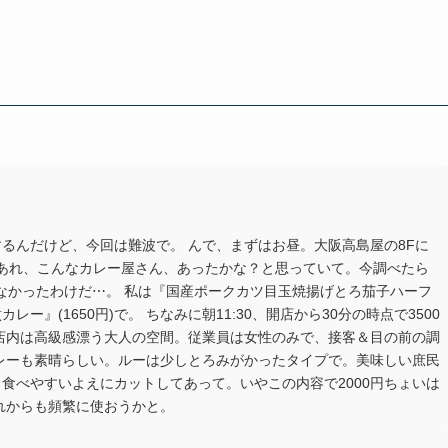
るんだけど、今回は難波で。 んで、まずはお昼。大阪高島屋の8Fに
した。 あれ、こんなカレー屋さん、あったかな？と思っていて。今調べたら
らなかったわけだ⋯。 私は『国産ポークカツ目玉焼揚げとろ茄子ハーフ
ー』(1650円)で。 ちなみに朝11:30、開店から30分の時点で3500
店内は高級感漂う大人の空間。従業員は女性のみで、接客＆目の前の調
レーも素晴らしい。ルーは少しとろみがかったタイプで。美味しい庶民
食べやすいよえにカットしてあって。いやこの内容で2000円ちょいは
れからも頻繁に使おうかと。