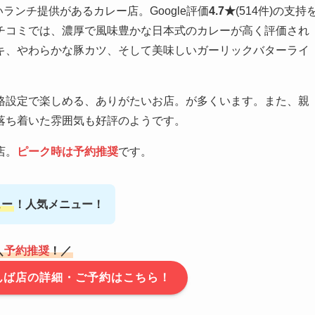
ランチ提供があるカレー店。Google評価
4.7★
(514件)の支持
チコミでは、濃厚で風味豊かな日本式のカレーが高く評価され
キ、やわらかな豚カツ、そして美味しいガーリックバターライ
格設定で楽しめる、ありがたいお店。が多くいます。また、親
落ち着いた雰囲気も好評のようです。
店。
ピーク時は予約推奨
です。
ュー
！人気メニュー！
＼
予約推奨
！／
y なんば店の詳細・ご予約はこちら！