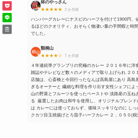
林のやっさん
★★★★★
2 か月前
ハンバーグカレーにナスビのハーフを付けて1900円
るほどのクオリティ、おそらく物凄い量の手間暇と時間
でした。
類桐山
★★★★☆
7 か月前
４年連続準グランプリの究極のカレー ２０１６年に洋
雑誌やテレビなど数々のメディアで取り上げられ ２０１
店舗は、心斎橋と今回行ったなんば高島屋にあり 高島屋
ぎるオーナーと 繊細な料理を作り出す女性シェフによって 
山の野菜とフルーツを使ったペーストや 淡路産の玉ね
る ⁡ 厳選したお肉は和牛を使用し、オリジナルブレンド
は カレーには使っておらず、後味スッキリなのに しっか
クカツ目玉焼揚げとろ茄子ハーフカレー ２，０５０(税