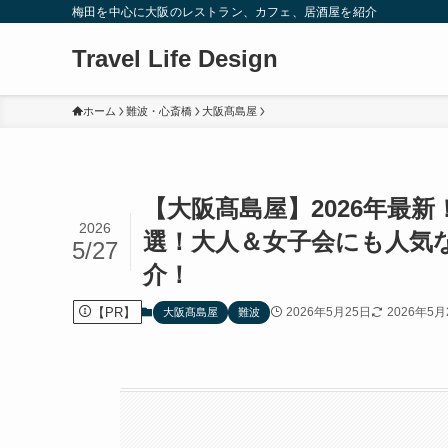
梅田を中心に大阪のレストラン、カフェ、居酒屋を紹介
Travel Life Design
ホーム
難波・心斎橋
大阪髙島屋
【大阪髙島屋】2026年最
2026
選！大人＆女子会にも人気
5/27
介！
【PR】
2026年5月25日
2026年5月
大阪髙島屋
難波