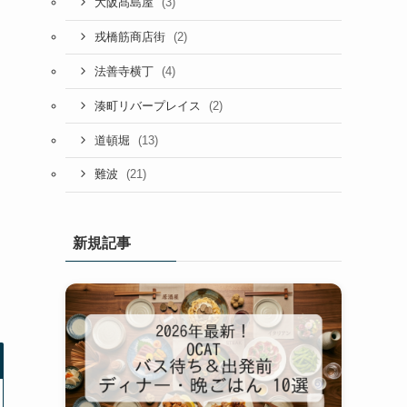
(3)
大阪髙島屋
(2)
戎橋筋商店街
(4)
法善寺横丁
(2)
湊町リバープレイス
(13)
道頓堀
(21)
難波
新規記事