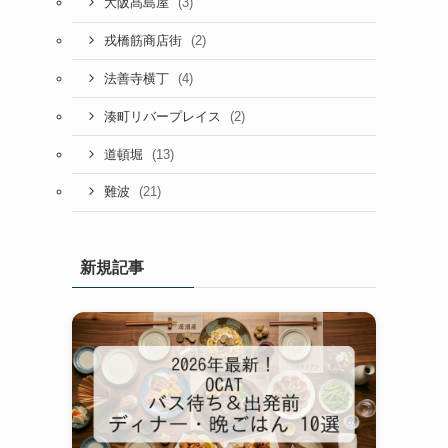
(3)
大阪髙島屋
(2)
戎橋筋商店街
(4)
法善寺横丁
(2)
湊町リバープレイス
(13)
道頓堀
(21)
難波
新規記事