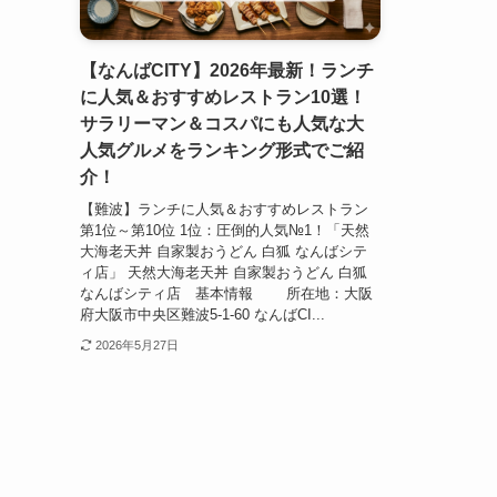
【なんばCITY】2026年最新！ランチ
に人気＆おすすめレストラン10選！
サラリーマン＆コスパにも人気な大
人気グルメをランキング形式でご紹
介！
【難波】ランチに人気＆おすすめレストラン
第1位～第10位 1位：圧倒的人気№1！「天然
大海老天丼 自家製おうどん 白狐 なんばシテ
ィ店」 天然大海老天丼 自家製おうどん 白狐
なんばシティ店 基本情報 所在地：大阪
府大阪市中央区難波5-1-60 なんばCI...
2026年5月27日