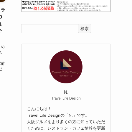
！ラ
0
気
検索
で
すめ
気
報
駅前
ビ
N.
Travel Life Design
こんにちは！
Travel Life Designの「N.」です。
大阪グルメをより多くの方に知っていただ
くために、レストラン・カフェ情報を更新