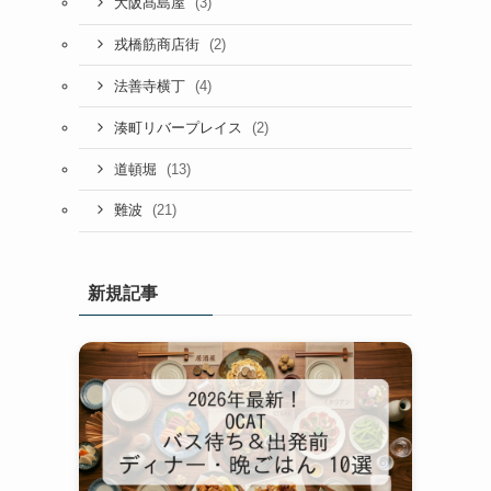
(3)
大阪髙島屋
(2)
戎橋筋商店街
(4)
法善寺横丁
(2)
湊町リバープレイス
(13)
道頓堀
(21)
難波
新規記事