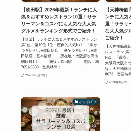
【吹田駅】2026年最新！ランチに人
【天神橋筋商
気＆おすすめレストラン10選！サラ
ンチに人気
リーマン＆コスパにも人気な大人気
選！サラリ
グルメをランキング形式でご紹介！
な大人気グ
ご紹介！
【吹田】ランチに人気＆おすすめレストラン
第1位～第10位 1位：圧倒的人気№1！「串か
【天神橋筋商
つ 明かり JR吹田駅店」 串かつ 明かり JR吹
レストラン 第
田駅店 基本情報 所在地：大阪府吹田市
№1！「霹靂
朝日町1-1 施設：吹田駅 電話：06-
大阪府大阪市
7651-6530 営業時間： ...
設：天神橋筋商
8673 営業時間：
2026年6月23日
2026年6月21日
なんばCITY