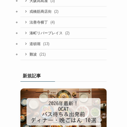
(3)
大阪髙島屋
(2)
戎橋筋商店街
(4)
法善寺横丁
(2)
湊町リバープレイス
(13)
道頓堀
(21)
難波
新規記事