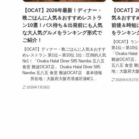
【OCAT】2026年最新！ディナー・
【OCAT】
晩ごはんに人気＆おすすめレストラ
気＆おすす
ン10選！バス待ち＆出発前にも人気
前後＆時短
な大人気グルメをランキング形式で
をランキン
ご紹介！
【OCAT】ラ
第1位～第10位
【OCAT】ディナー・晩ごはんに人気＆おすす
「Osaka Hala
めレストラン 第1位～第10位 1位：圧倒的人気
難波OCAT店」 Osa
№1！「Osaka Halal Diner 585 Namba 五八五
五八五 食堂 
食堂 難波OCAT店」 Osaka Halal Diner 585
地：大阪府大阪市浪
Namba 五八五 食堂 難波OCAT店 基本情報
所在地：大阪府大阪市浪速区湊町1...
2026年5月27日
2026年7月26日