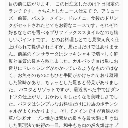
目の前に広がります。 この日注文したのは平日限定の
ランチです。 きちんとしたコース仕立てで、アミュー
ズ、前菜、パスタ、メイン、ドルチェ、食後のドリン
クがセットされたとてもお得なコースです。それぞれ
好きなものを選べるプリフィックススタイルなのも嬉
しいポイントです。 どのお料理もとても見栄え良く仕
上げられて提供されますが、見た目だけではありませ
ん。前菜のインサラータはシャキシャキで瑞々しく鮮
度と品質の良さを散じました。カルパッチョは単にお
造りにドレッシングがかかっているようなものではな
く、お魚そのものにもひと手間がかけられており凝縮
した旨味があり、ちょっとした驚きと発見がありまし
た。 パスタとリゾットですが、最近食べた中ではダン
トツの仕上がり、おかわりをしたくなる美味しさでし
た。パスタはシンプルなお料理だけにお店のポテンシ
ャルがよくわかります。 そしてメインですが真鯛の香
草パン粉オーブン焼きは素材の良さを最大限に引き出
した調理法で納得の一皿。和牛もも肉の炭火焼はオプ