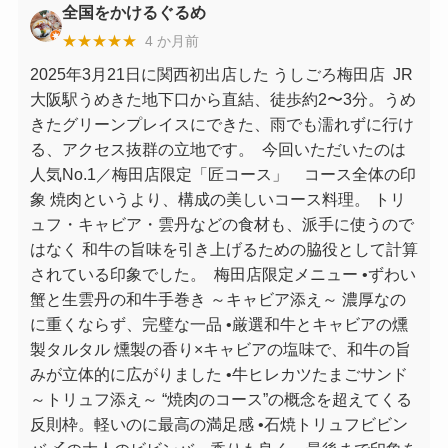
全国をかけるぐるめ
★★★★★
4 か月前
2025年3月21日に関西初出店した うしごろ梅田店 ⁡ JR
大阪駅うめきた地下口から直結、徒歩約2〜3分。うめ
きたグリーンプレイスにできた、雨でも濡れずに行け
る、アクセス抜群の立地です。 ⁡ 今回いただいたのは
人気No.1／梅田店限定「匠コース」 ⁡ ⁡ ️ コース全体の印
象 焼肉というより、構成の美しいコース料理。 トリ
ュフ・キャビア・雲丹などの食材も、派手に使うので
はなく 和牛の旨味を引き上げるための脇役として計算
されている印象でした。 ⁡ 梅田店限定メニュー •ずわい
蟹と生雲丹の和牛手巻き ～キャビア添え～ 濃厚なの
に重くならず、完璧な一品 •厳選和牛とキャビアの燻
製タルタル 燻製の香り×キャビアの塩味で、和牛の旨
みが立体的に広がりました •牛ヒレカツたまごサンド
～トリュフ添え～ “焼肉のコース”の概念を超えてくる
反則枠。軽いのに最高の満足感 •石焼トリュフビビン