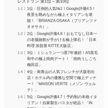
レストラン 第1位～第10位
1位：圧倒的人気№1！Google評価4.5！
夜景を眺めながら極上イタリアンを堪
能！「BRIANZA OSAKA（ブリアンツァ
オオサカ）」
2位：Google評価4.8！おもてなし日本一
の老舗旅館が手がける極上懐石！「日本
料理 加賀屋 KITTE大阪店」
3位：ミシュラン一つ星7年連続！A5黒毛
和牛の極上焼肉デート！「焼肉うしごろ
梅田店」
4位：南青山の人気フレンチが大阪初出
店！ホテル内の優雅な空間で極上ディナ
ー！「MAISON VERTE（メゾン ヴェル
テ）」
5位：Google評価4.7！予約制の本格イタ
リアン！自家製生パスタが絶品！「IN