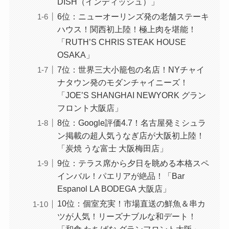
DISH（インディッシュ）」
6位：ニューオーリンズ発の老舗ステーキ
ハウス！関西初上陸！極上肉を堪能！
「RUTH’S CHRIS STEAK HOUSE
OSAKA」
7位：世界三大小籠包の名店！NYチャイ
ナタウン発のモダンチャイニーズ！
「JOE’S SHANGHAI NEWYORK グラン
フロント大阪店」
8位：Google評価4.7！名古屋発ミシュラ
ン掲載の超人気うなぎ店が大阪初上陸！
「炭焼 うな富士 大阪梅田店」
9位：テラス席から夕日を眺める本格スペ
インバル！パエリアが絶品！「Bar
Espanol LA BODEGA 大阪店」
10位：個室充実！市場直送の鮮魚＆串カ
ツが人気！リーズナブルな和デート！