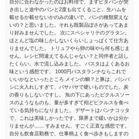
自分に合わなかったのはお料理で、まずピタパンが突
き出しと途中のパンと2度も出てくること。生ハムを
載せるか載せないかのみの違いで、パンの種類変えな
いの？と思いました。それも既製品ぽさがあってあま
り好みませんでした。 次にスペシャリテのグラタン。
ほとんど塩の味しかしないくらいしょっぱくて仕方あ
りませんでした。 トリュフやら卵の味やら何も感じま
せん。レシピ間違えてるんじゃない？と同伴者と話し
たくらい。水で流し込みました。 パスタはよくあるお
味という感想です。 1000円パスタランチならこれで
いいかなといったところ メインの鯛？と豚は、バシバ
シに火入れしすぎて、パサパサで硬いものでした。炭
の香りもしないですし。 魚の下にあったピクルスソー
スのようなものも、量が多すぎて殆どピクルスを食べ
ている気持ちになりました。 デザートはパンナコッタ
で、これは美味しかったです。限界まで緩いかは分か
りませんが…… すみません、すごく正直な感想です。
自分も飲食店勤務で、仕事柄よく食べ歩きもしますの