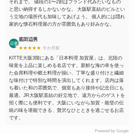
それまで。 値段の1〜2割はブランド代みたいなもの
と思い納得するしかないかな。 大阪駅直結のビルとい
う立地の場所代も加味してあげよう。 個人的には隠れ
家的な懐石料理屋の方が雰囲気もあり好みかな。
底田辺男
★★★★★
9 か月前
KITTE大阪3階にある「日本料理 加賀屋」は、北陸の
味覚を上品に楽しめる名店です。新鮮な海の幸を使っ
た会席料理や郷土料理が揃い、丁寧な盛り付けと繊細
な味付けで特別な時間を演出してくれます。店内は落
ち着いた和の雰囲気で、個室もあり接待や記念日にも
最適。JR大阪駅直結の好立地で、遠方からのゲストを
招く際にも便利です。大阪にいながら加賀・能登の伝
統の味を堪能できる、贅沢なひとときを過ごせるお店
です。
Powered by Google