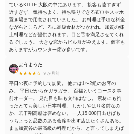
ているKITTE 大阪の中にあります。 接客も遠すぎず
近すぎず、気持ちよく、持ち帰りできる布巾やスマホ
置き場まで用意されていました。 お料理は手頃な料金
ながらところどころに高級食材がつかわれ、加賀の郷
土料理などが提供されます。目と舌を満足させてくれ
るでしょう。 大きな窓からビル群がみえます。個室も
ありますがカウンター席が多いです。
ようようた
★★★★☆
9 か月前
平日の夜に予約して訪問。 他には1〜2組のお客の
み。 平日だからかガラガラ。 百福というコースを事
前オーダー。 見た目も味も文句はなし。 素材にも拘
ったとても美しい日本料理。 しかしやはり名前なの
か、若干割高感は否めない。 一人15,000円出せばも
うちょっと品数のある会席を出す店はたくさんある。
まぁ加賀谷の最高級の料理だから、と言ってしまえば