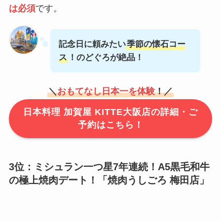
は必須
です。
記念日に頼みたい
季節の懐石コー
ス
！のどぐろが絶品！
＼
おもてなし日本一を体験
！／
日本料理 加賀屋 KITTE大阪店の詳細・ご
予約はこちら！
3位：ミシュラン一つ星7年連続！A5黒毛和牛
の極上焼肉デート！「
焼肉うしごろ 梅田店
」