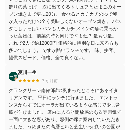
飾りの葉っぱ。 次に出てくるトリュフとたまごのオー
ブン焼きまで更に20分。 食べるとカチカチのゆで卵
が入っただけの全く美味しくないオーブン焼き。 パス
タもしょっぱい パンもカチカチ メインの魚に乗っか
った葉物は、前菜の時と同じですよね？ 量も少量。
これで2人で約12000円 価格的に特別な日に来る方も
多いでしょう。 ですが酷いランチです。 味、接客、
提供スピード、価格、全て良くない。
夏川一生
★★★★★
7 か月前
グラングリーン南館3階の奥まったところにあるイタ
リアンです。 平日にランチに行きました。 エントラ
ンスからすでにオーラが出ているような感じで少し背
筋が伸びました。 店内に入ると開放感のある雰囲気で
一面に大きな窓があり、窓側の席に案内していただき
ました。うめきたの高層ビルと芝生いっぱいの公園が