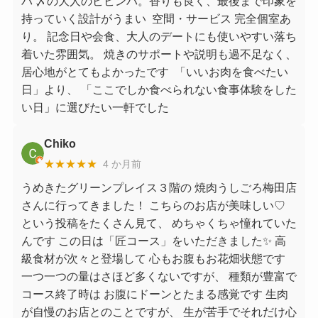
バ 〆の大人のビビンバ。香りも良く、最後まで印象を
持っていく設計がうまい ⁡ 空間・サービス 完全個室あ
り。 記念日や会食、大人のデートにも使いやすい落ち
着いた雰囲気。 焼きのサポートや説明も過不足なく、
居心地がとてもよかったです‍ ⁡ 「いいお肉を食べたい
日」より、 「ここでしか食べられない食事体験をした
い日」に選びたい一軒でした
Chiko
★★★★★
4 か月前
うめきたグリーンプレイス３階の 焼肉うしごろ梅田店
さんに行ってきました！ こちらのお店が美味しい♡
という投稿をたくさん見て、 めちゃくちゃ憧れていた
んです この日は「匠コース」をいただきました✨ 高
級食材が次々と登場して 心もお腹もお花畑状態です
一つ一つの量はさほど多くないですが、 種類が豊富で
コース終了時は お腹にドーンとたまる感覚です 生肉
が自慢のお店とのことですが、 生が苦手でそれだけ心