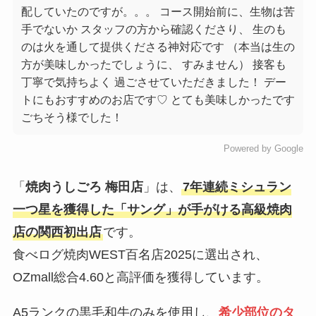
配していたのですが。。。 コース開始前に、生物は苦
手でないか スタッフの方から確認くださり、 生のも
のは火を通して提供くださる神対応です （本当は生の
方が美味しかったでしょうに、 すみません） 接客も
丁寧で気持ちよく 過ごさせていただきました！ デー
トにもおすすめのお店です♡ とても美味しかったです
ごちそう様でした！
Powered by Google
「
焼肉うしごろ 梅田店
」は、
7年連続ミシュラン
一つ星を獲得した「サング」が手がける高級焼肉
店の関西初出店
です。
食べログ焼肉WEST百名店2025に選出され、
OZmall総合4.60と高評価を獲得しています。
A5ランクの黒毛和牛のみを使用し、
希少部位のタ