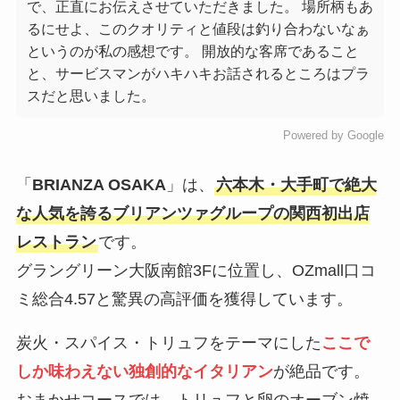
で、正直にお伝えさせていただきました。 場所柄もあ
るにせよ、このクオリティと値段は釣り合わないなぁ
というのが私の感想です。 開放的な客席であること
と、サービスマンがハキハキお話されるところはプラ
スだと思いました。
Powered by Google
「
BRIANZA OSAKA
」は、
六本木・大手町で絶大
な人気を誇るブリアンツァグループの関西初出店
レストラン
です。
グラングリーン大阪南館3Fに位置し、OZmall口コ
ミ総合4.57と驚異の高評価を獲得しています。
炭火・スパイス・トリュフをテーマにした
ここで
しか味わえない独創的なイタリアン
が絶品です。