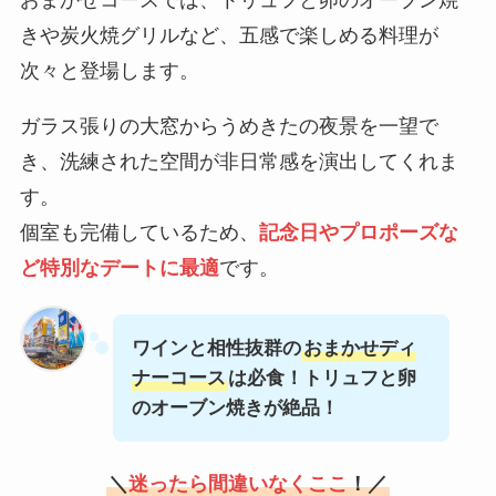
おまかせコースでは、トリュフと卵のオーブン焼
きや炭火焼グリルなど、五感で楽しめる料理が
次々と登場します。
ガラス張りの大窓からうめきたの夜景を一望で
き、洗練された空間が非日常感を演出してくれま
す。
個室も完備しているため、
記念日やプロポーズな
ど特別なデートに最適
です。
ワインと相性抜群の
おまかせディ
ナーコース
は必食！トリュフと卵
のオーブン焼きが絶品！
＼
迷ったら間違いなくここ
！／