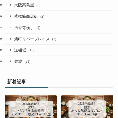
大阪髙島屋
(3)
戎橋筋商店街
(2)
法善寺横丁
(4)
湊町リバープレイス
(2)
道頓堀
(13)
難波
(21)
新着記事